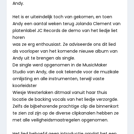
Andy.
Het is er uiteindelijk toch van gekomen, en toen
Andy een aantal weken terug Jolanda Clement van
platenlabel JC Records de demo van het liedje liet
horen
was ze erg enthousiast. Ze adviseerde ons dit lied
als voorloper van het komende nieuwe album van
Andy uit te brengen als single.
De single werd opgenomen in de MusicMaker
Studio van Andy, die ook tekende voor de muzikale
omlijsting en alle instrumenten, terwijl vaste
koorleidster
Wiesje Westerlaken ditmaal vanuit haar thuis
locatie de backing vocals van het liedje verzorgde.
Zelfs de bijbehorende prachtige clip die binnenkort
te zien zal zijn op de diverse clipkanalen hebben ze
met alle veiligheidsmaatregelen opgenomen.
Het lied behoefd geen introductie omdat het een