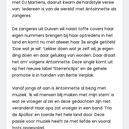
met DJ Martiens, daaruit kwam de hardstyle versie
van: ‘iedereen is van de wereld’ met Antoinnette als
zangeres.
De zangeres uit Duiven wil naast toffe covers haar
eigen nummers brengen bij haar optredens in het
land en komt nu met alweer haar 3e single getiteld
‘Doe wat je wil’. ‘Lekker doen wat je zelf wil, je eigen
ding doen en daar gelukkig van worden. Daar draait
het om’ volgens Antoinnette. Deze single komt uit
op het nieuwe label “Sterrenclips” en de gehele
promotie is in handen van Bertie Verplak.
Vanaf jongs af aan is Antoinnette al bezig met
muziek. ’Ik wil mensen blij maken met mijn stem’ is
wat ze vroeger al zei en deze gedachten zijn niet
veranderd! Haar opa zat vroeger in een band ‘Trio
de Apollos’ en toerde het hele land door. Deze
passie voor muziek heeft ze met liefde en vooral
trots opgevolgd.