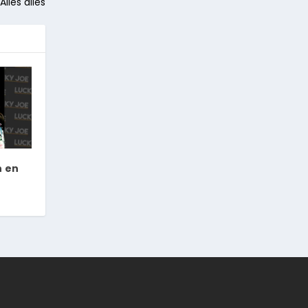
lles alles
h en