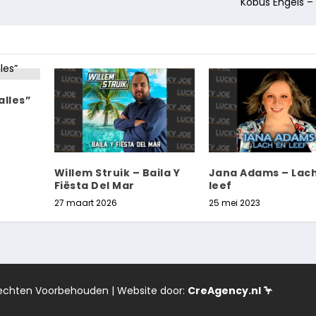
Kobus Engels – A
alles”
Willem Struik – Baila Y
Jana Adams – Lac
Fiësta Del Mar
leef
27 maart 2026
25 mei 2023
 Rechten Voorbehouden | Website door:
CreAgency.nl 🦩