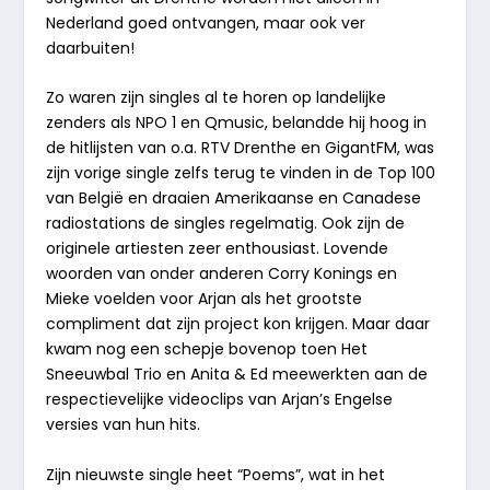
Nederland goed ontvangen, maar ook ver
daarbuiten!
Zo waren zijn singles al te horen op landelijke
zenders als
NPO 1
en
Qmusic
, belandde hij
hoog in
de hitlijsten
van o.a.
RTV Drenthe
en
GigantFM
, was
zijn vorige single zelfs terug te vinden in de
Top 100
van België
en draaien Amerikaanse en Canadese
radiostations de singles regelmatig. Ook zijn de
originele artiesten zeer enthousiast. Lovende
woorden van onder anderen
Corry Konings
en
Mieke
voelden voor Arjan als het grootste
compliment dat zijn project kon krijgen. Maar daar
kwam nog een schepje bovenop toen
Het
Sneeuwbal Trio
en
Anita & Ed
meewerkten aan de
respectievelijke videoclips van Arjan’s Engelse
versies van hun hits.
Zijn nieuwste single heet
“Poems”,
wat in het