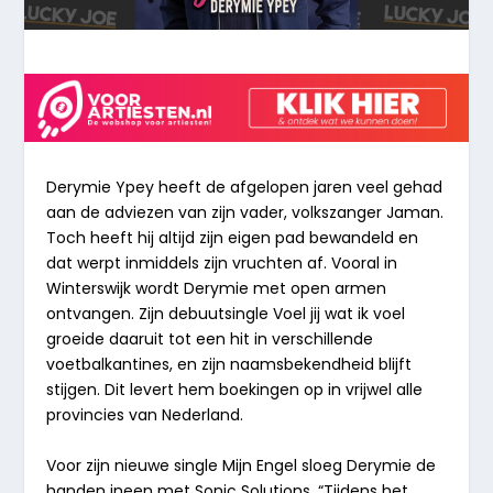
Derymie
Ypey
heeft de afgelopen jaren veel gehad
aan de adviezen van zijn vader,
volkszanger
Jaman
.
Toch heeft hij altijd zijn eigen pad bewandeld en
dat werpt inmiddels zijn vruchten af. Vooral in
Winterswijk wordt Derymie met open armen
ontvangen. Zijn debuutsingle Voel jij wat ik voel
groeide daaruit tot een hit in verschillende
voetbalkantines, en zijn naamsbekendheid blijft
stijgen. Dit levert hem boekingen op in vrijwel alle
provincies van Nederland.
Voor zijn nieuwe single
Mijn
Engel
sloeg Derymie de
handen ineen met
Sonic
Solutions
. “Tijdens het