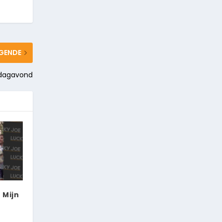
GENDE
rdagavond
 Mijn