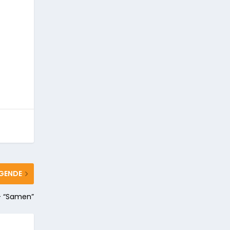
GENDE
– “Samen”