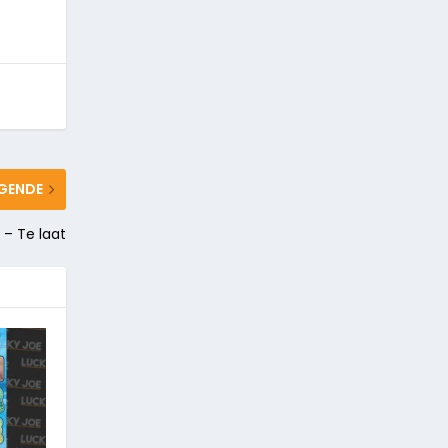
GENDE
 – Te laat