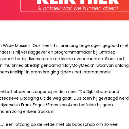
ilm Wilde Mossels. Ook heeft hij jarenlang hoge ogen gegooid met
arnaast is hij verslaggever en programmamaker bij Omroep
voorzitter bij diverse grote en kleine evenementen. Sinds kort
gen multimediabedrijf genaamd “HolyMolyMedia”, waarvan onlang
Krielkip” in première ging tijdens het internationale
iekliefhebber en zanger bij onder meer “De Dijk tribute band
creatieve uitdaging uit de weg gaat. Dus toen hij gevraagd werd
rijversduo Frank Engels/Frans van Aken twijfelde hij geen
a en zong enkele tracks in.
….’, een lofzang op de liefde met als boodschap om zo veel