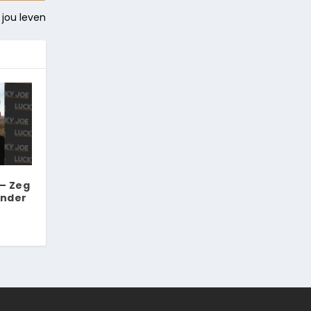
 jou leven
– Zeg
onder