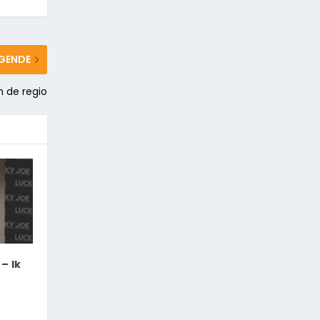
GENDE
n de regio
– Ik