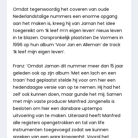
Omdat tegenwoordig het coveren van oude
Nederlandstalige nummers een enorme opgang
aan het maken is, kreeg hij van Jaman het idee
toegereikt om ‘
Ik leef m’n eigen leven
’ nieuw leven
in te blazen. Oorspronkelijk plaatsten
De Vormers
in
1996 op hun album ‘
Voor Jan en Alleman
’ de track
‘Ik leef mijn eigen leven’.
Franz: ’Omdat
Jaman
dit nummer meer dan 15 jaar
geleden ook op zijn album ‘
Met een lach en een
traan
’ had geplaatst stelde hij voor om hier een
hedendaagse versie van op te nemen. Hij had het
zelf ook kunnen doen, maar gunde het mij. Samen
met mijn vaste producer Manfred Jongenelis is
besloten om hier een dansbare uptempo
uitvoering van te maken. Uiteraard heeft Manfred
alle registers opengetrokken en tal van life
instrumenten toegevoegd zodat we kunnen
spreken van een ware kroegenhit. Vooral het