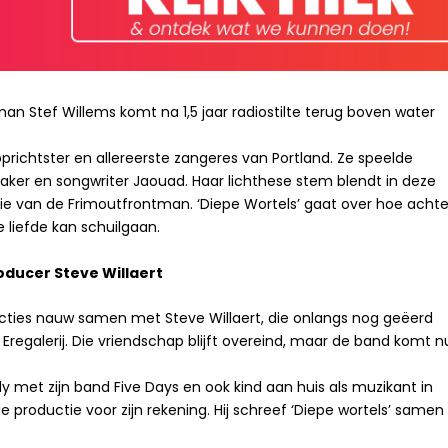
an Stef Willems komt na 1,5 jaar radiostilte terug boven water
ichtster en allereerste zangeres van Portland. Ze speelde
ker en songwriter Jaouad. Haar lichthese stem blendt in deze
ie van de Frimoutfrontman. ‘Diepe Wortels’ gaat over hoe achte
 liefde kan schuilgaan.
oducer Steve Willaert
ducties nauw samen met Steve Willaert, die onlangs nog geëerd
Eregalerij. Die vriendschap blijft overeind, maar de band komt n
y met zijn band Five Days en ook kind aan huis als muzikant in
productie voor zijn rekening. Hij schreef ‘Diepe wortels’ samen