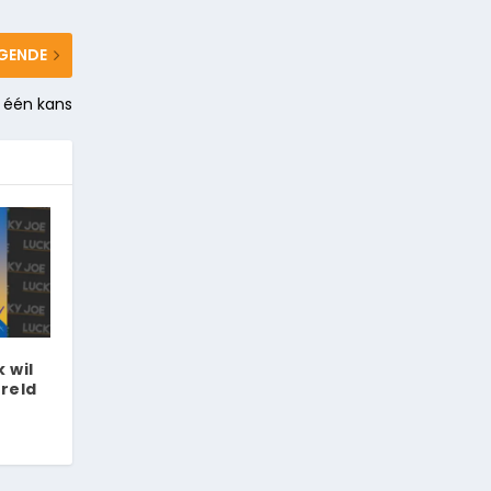
GENDE
 één kans
k wil
reld