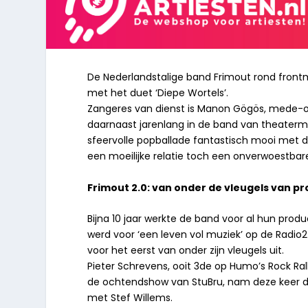
De Nederlandstalige band Frimout rond frontm
met het duet ‘Diepe Wortels’.
Zangeres van dienst is Manon Gögös, mede-opr
daarnaast jarenlang in de band van theaterma
sfeervolle popballade fantastisch mooi met d
een moeilijke relatie toch een onverwoestbare
Frimout 2.0: van onder de vleugels van pr
Bijna 10 jaar werkte de band voor al hun pro
werd voor ‘een leven vol muziek’ op de Radio2 
voor het eerst van onder zijn vleugels uit.
Pieter Schrevens, ooit 3
de
op Humo’s Rock Rall
de ochtendshow van StuBru, nam deze keer de 
met Stef Willems.