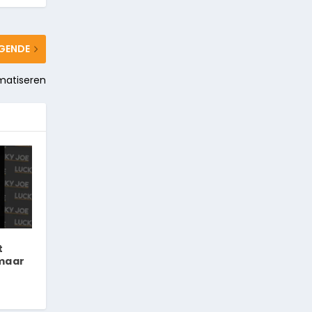
GENDE
matiseren
t
 maar