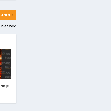
GENDE
a niet weg
ranje