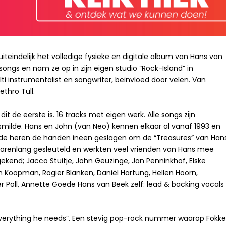
iteindelijk het volledige fysieke en digitale album van Hans van
ongs en nam ze op in zijn eigen studio “Rock-Island” in
i instrumentalist en songwriter, beïnvloed door velen. Van
thro Tull.
t de eerste is. 16 tracks met eigen werk. Alle songs zijn
smilde. Hans en John (van Neo) kennen elkaar al vanaf 1993 en
ide heren de handen ineen geslagen om de “Treasures” van Han
jarenlang gesleuteld en werkten veel vrienden van Hans mee
gekend; Jacco Stuitje, John Geuzinge, Jan Penninkhof, Elske
m Koopman, Rogier Blanken, Daniël Hartung, Hellen Hoorn,
r Poll, Annette Goede Hans van Beek zelf: lead & backing vocals
 “Everything he needs”. Een stevig pop-rock nummer waarop Fokk