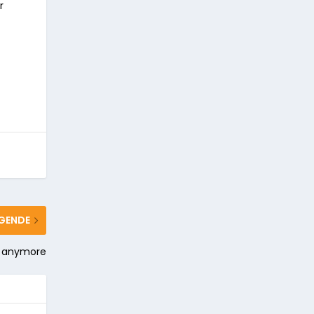
r
GENDE
ld anymore