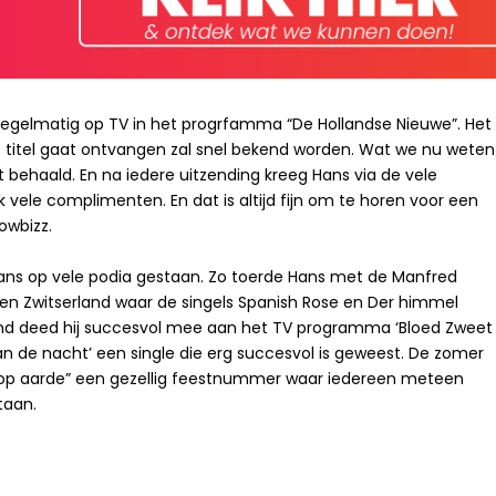
egelmatig op TV in het progrfamma “De Hollandse Nieuwe”. Het
titel gaat ontvangen zal snel bekend worden. Wat we nu weten
t behaald. En na iedere uitzending kreeg Hans via de vele
ele complimenten. En dat is altijd fijn om te horen voor een
owbizz.
Hans op vele podia gestaan. Zo toerde Hans met de Manfred
 en Zwitserland waar de singels Spanish Rose en Der himmel
rland deed hij succesvol mee aan het TV programma ‘Bloed Zweet
van de nacht’ een single die erg succesvol is geweest. De zomer
s op aarde” een gezellig feestnummer waar iedereen meteen
taan.