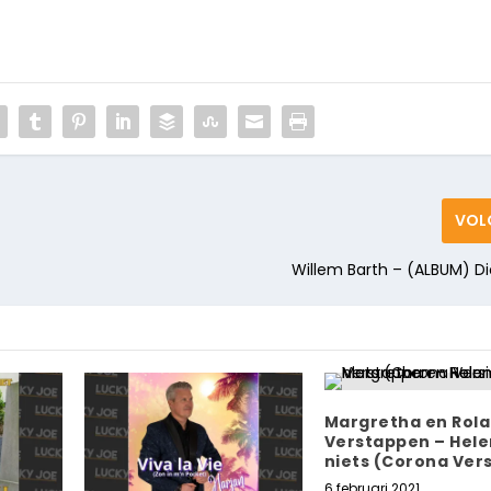
VOL
Willem Barth – (ALBUM) Dic
Margretha en Rol
Verstappen – Hel
niets (Corona Vers
6 februari 2021