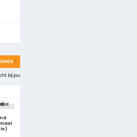
GENDE
ht bij jou
and
emaal
ie)