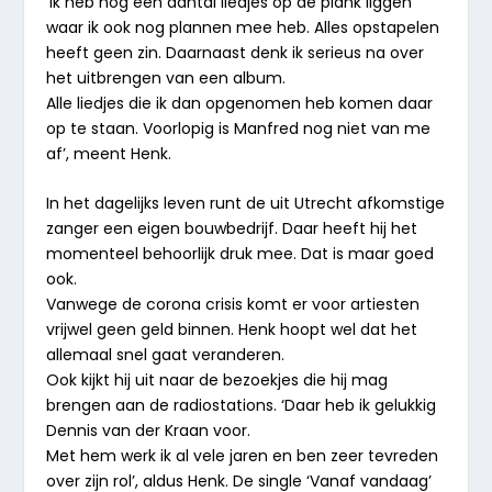
‘Ik heb nog een aantal liedjes op de plank liggen
waar ik ook nog plannen mee heb. Alles opstapelen
heeft geen zin. Daarnaast denk ik serieus na over
het uitbrengen van een album.
Alle liedjes die ik dan opgenomen heb komen daar
op te staan. Voorlopig is Manfred nog niet van me
af’, meent Henk.
In het dagelijks leven runt de uit Utrecht afkomstige
zanger een eigen bouwbedrijf. Daar heeft hij het
momenteel behoorlijk druk mee. Dat is maar goed
ook.
Vanwege de corona crisis komt er voor artiesten
vrijwel geen geld binnen. Henk hoopt wel dat het
allemaal snel gaat veranderen.
Ook kijkt hij uit naar de bezoekjes die hij mag
brengen aan de radiostations. ‘Daar heb ik gelukkig
Dennis van der Kraan voor.
Met hem werk ik al vele jaren en ben zeer tevreden
over zijn rol’, aldus Henk. De single ‘Vanaf vandaag’