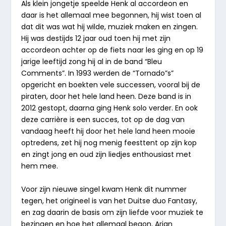
Als klein jongetje speelde Henk al accordeon en
daar is het allemaal mee begonnen, hij wist toen al
dat dit was wat hij wilde, muziek maken en zingen.
Hij was destijds 12 jaar oud toen hij met zijn
accordeon achter op de fiets naar les ging en op 19
jarige leeftijd zong hij al in de band “Bleu
Comments”. In 1993 werden de “Tornado”s”
opgericht en boekten vele successen, vooral bij de
piraten, door het hele land heen. Deze band is in
2012 gestopt, daarna ging Henk solo verder. En ook
deze carrière is een succes, tot op de dag van
vandaag heeft hij door het hele land heen mooie
optredens, zet hij nog menig feesttent op zijn kop
en zingt jong en oud zijn liedjes enthousiast met
hem mee.
Voor zijn nieuwe singel kwam Henk dit nummer
tegen, het origineel is van het Duitse duo Fantasy,
en zag daarin de basis om zijn liefde voor muziek te
bezingen en hoe het allemaal begon. Arjan