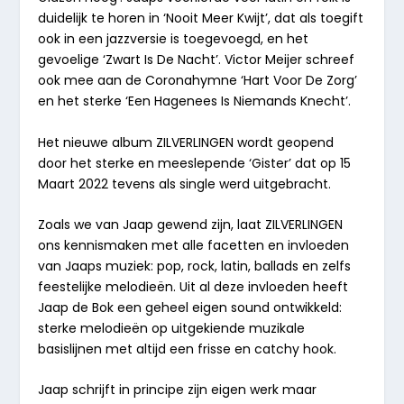
duidelijk te horen in ‘
Nooit Meer Kwijt’
, dat als toegift
ook in een jazzversie is toegevoegd, en het
gevoelige ‘
Zwart Is De Nacht’
. Victor Meijer schreef
ook mee aan de Coronahymne ‘
Hart Voor De Zorg
’
en het sterke ‘
Een Hagenees Is Niemands Knecht’
.
Het nieuwe album ZILVERLINGEN wordt geopend
door het sterke en meeslepende ‘
Gister
’ dat op 15
Maart 2022 tevens als single werd uitgebracht.
Zoals we van Jaap gewend zijn, laat ZILVERLINGEN
ons kennismaken met alle facetten en invloeden
van Jaaps muziek: pop, rock, latin, ballads en zelfs
feestelijke melodieën. Uit al deze invloeden heeft
Jaap de Bok een geheel eigen sound ontwikkeld:
sterke melodieën op uitgekiende muzikale
basislijnen met altijd een frisse en catchy hook.
Jaap schrijft in principe zijn eigen werk maar