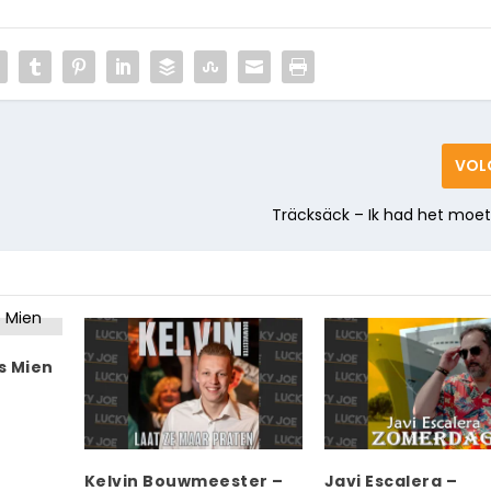
VOL
Träcksäck – Ik had het moe
s Mien
Kelvin Bouwmeester –
Javi Escalera –