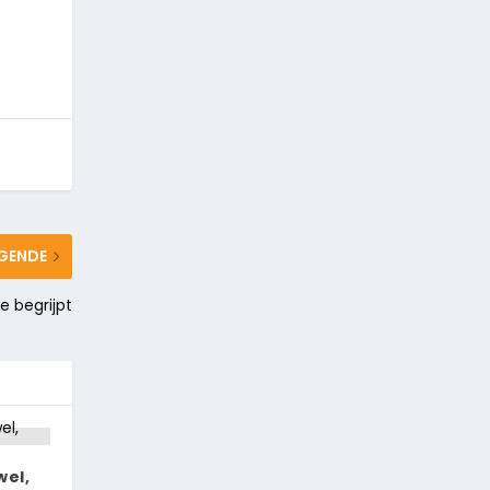
GENDE
e begrijpt
wel,