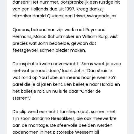
dansen!’
Het nummer, oorspronkelijk een rustige hit
van een Hollands duo uit 1997, kreeg dankzij
hitmaker Harald Queens een frisse, swingende jas.
Queens, bekend van zijn werk met Raymond
Hermans, Marco Schuitmaker en William Burg, wist
precies wat John bedoelde, gewoon dat
feestgevoel, samen plezier maken.
De inspiratie kwam onverwacht.
‘Soms weet je even
niet wat je moet doen,’
lacht John.
‘Dan struin ik
wat rond op YouTube, en ineens hoor je weer zo’n
parel die je al jaren kent. Eén belletje naar Harald en
het balletje rolt. En nu is ‘ie daar
“Onder de
sterren”.
’
De clip werd een echt familieproject, samen met
zijn zoon Sandrino Heesakkers, die ook meewerkte
aan de montage. De sfeervolle beelden werden
opgenomen in het pittoreske Wessem bij