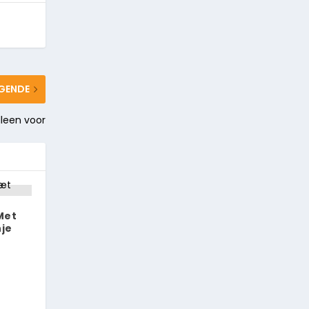
GENDE
lleen voor
 Met
nje