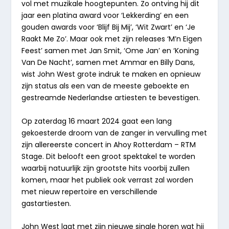
vol met muzikale hoogtepunten. Zo ontving hij dit
jaar een platina award voor ‘Lekkerding’ en een
gouden awards voor ‘Blijf Bij Mij’, ‘Wit Zwart’ en ‘Je
Raakt Me Zo’. Maar ook met zijn releases ‘M’n Eigen
Feest’ samen met Jan Smit, ‘Ome Jan’ en ‘Koning
Van De Nacht’, samen met Ammar en Billy Dans,
wist John West grote indruk te maken en opnieuw
zijn status als een van de meeste geboekte en
gestreamde Nederlandse artiesten te bevestigen.
Op zaterdag 16 maart 2024 gaat een lang
gekoesterde droom van de zanger in vervulling met
zijn allereerste
concert
in Ahoy Rotterdam – RTM
Stage. Dit belooft een groot spektakel te worden
waarbij natuurlijk zijn grootste hits voorbij zullen
komen, maar het publiek ook verrast zal worden
met nieuw repertoire en verschillende
gastartiesten.
John West laat met zijn nieuwe single horen wat hij