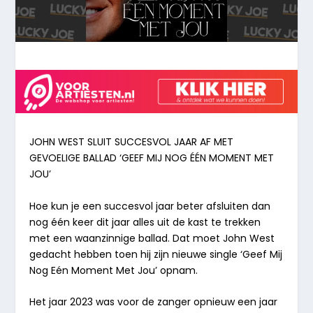
JOHN WEST SLUIT SUCCESVOL JAAR AF MET
GEVOELIGE
BALLAD ‘GEEF MIJ NOG ÉÉN MOMENT MET
JOU’
Hoe
kun
je
een
succesvol
jaar
beter
afsluiten
dan
nog
één
keer dit
jaar alles
uit
de
kast
te trekken
met
een
waanzinnige
ballad.
Dat
moet
John West
gedacht
hebben toen
hij
zijn nieuwe
single
‘Geef
Mij
Nog Eén
Moment
Met
Jou’
opnam.
Het jaar 2023 was voor de zanger opnieuw een jaar