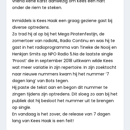
vriend René Karst aanwezig om Kees een hart
onder de riem te steken.
Inmiddels is Kees Haak een graag geziene gast bij
diverse optredens.
Zo trad hij al op bij het Mega Piratenfestijn, de
zomertoer van radioNL, Radio Continu en was hij te
gast in het radioprogramma van Tineke de Nooij en
Henkjan Smits op NPO Radio 5.Na de laatste single
‘Proost’ die in september 2018 uitkwam wilde Kees
wat meer variatie in zijn repertoire. In zijn zoektocht
naar nieuwe nummers kwam hij het nummer ‘7
dagen lang’ van Bots tegen.
Hij paste de tekst aan en begon dit nummer te
zingen tijdens zijn optredens. Dit sloeg zo aan bij het
publiek dat hij besloot het nummer uit te brengen
op single.
En vandaag is het zover, de release van 7 dagen
lang van Kees Haak is een feit!