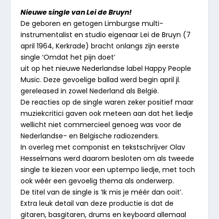
Nieuwe single van Lei de Bruyn!
De geboren en getogen Limburgse multi-
instrumentalist en studio eigenaar Lei de Bruyn (7
april 1964, Kerkrade) bracht onlangs zijn eerste
single ‘Omdat het pijn doet’
uit op het nieuwe Nederlandse label Happy People
Music. Deze gevoelige ballad werd begin april jl.
gereleased in zowel Nederland als België.
De reacties op de single waren zeker positief maar
muziekcritici gaven ook meteen aan dat het liedje
wellicht niet commercieel genoeg was voor de
Nederlandse- en Belgische radiozenders.
In overleg met componist en tekstschrijver Olav
Hesselmans werd daarom besloten om als tweede
single te kiezen voor een uptempo liedje, met toch
ook wéér een gevoelig thema als onderwerp.
De titel van de single is ‘Ik mis je méér dan ooit’.
Extra leuk detail van deze productie is dat de
gitaren, basgitaren, drums en keyboard allemaal