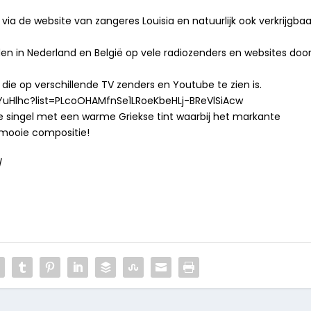
 via de website van zangeres Louisia en natuurlijk ook verkrijgbaa
n in Nederland en België op vele radiozenders en websites doo
die op verschillende TV zenders en Youtube te zien is.
yYuHlhc?list=PLcoOHAMfnSe1LRoeKbeHLj-BReVlSiAcw
nde singel met een warme Griekse tint waarbij het markante
 mooie compositie!
/