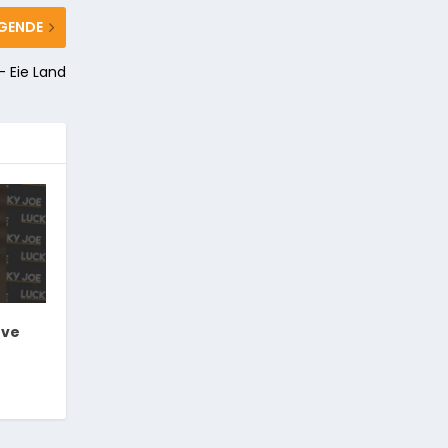
GENDE
– Eie Land
ove