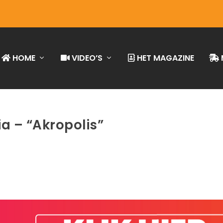
HOME
VIDEO’S
HET MAGAZINE
ia – “Akropolis”