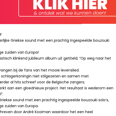
!
heerlijke Griekse sound met een prachtig ingespeelde bouzouki
ge zuiden van Europa!
astisch klinkend jubileum album uit getiteld; “Op weg naar het
vangen bij de fans van het mooie levenslied.
 schlagerkoningin niet stilgezeten en samen met
rder al hits schreef voor de Belgische zangers;
erkt aan een gloednieuw project. Het resultaat is wederom een
l”.
e Griekse sound met een prachtig ingespeelde bouzouki solo’s,
ge zuiden van Europa.
hreven door André Kooiman waardoor het een heel