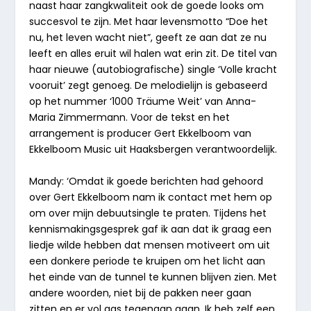
naast haar zangkwaliteit ook de goede looks om
succesvol te zijn. Met haar levensmotto “Doe het
nu, het leven wacht niet”, geeft ze aan dat ze nu
leeft en alles eruit wil halen wat erin zit. De titel van
haar nieuwe (autobiografische) single ‘Volle kracht
vooruit’ zegt genoeg. De melodielijn is gebaseerd
op het nummer ‘1000 Träume Weit’ van Anna-
Maria Zimmermann. Voor de tekst en het
arrangement is producer Gert Ekkelboom van
Ekkelboom Music uit Haaksbergen verantwoordelijk.
Mandy: ‘Omdat ik goede berichten had gehoord
over Gert Ekkelboom nam ik contact met hem op
om over mijn debuutsingle te praten. Tijdens het
kennismakingsgesprek gaf ik aan dat ik graag een
liedje wilde hebben dat mensen motiveert om uit
een donkere periode te kruipen om het licht aan
het einde van de tunnel te kunnen blijven zien. Met
andere woorden, niet bij de pakken neer gaan
zitten en er vol gas tegenaan gaan. Ik heb zelf een