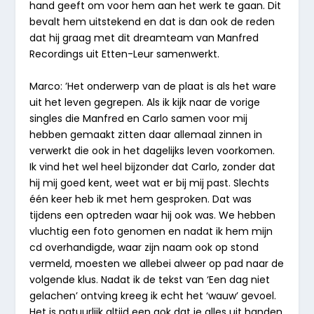
hand geeft om voor hem aan het werk te gaan. Dit
bevalt hem uitstekend en dat is dan ook de reden
dat hij graag met dit dreamteam van Manfred
Recordings uit Etten-Leur samenwerkt.
Marco: ’Het onderwerp van de plaat is als het ware
uit het leven gegrepen. Als ik kijk naar de vorige
singles die Manfred en Carlo samen voor mij
hebben gemaakt zitten daar allemaal zinnen in
verwerkt die ook in het dagelijks leven voorkomen.
Ik vind het wel heel bijzonder dat Carlo, zonder dat
hij mij goed kent, weet wat er bij mij past. Slechts
één keer heb ik met hem gesproken. Dat was
tijdens een optreden waar hij ook was. We hebben
vluchtig een foto genomen en nadat ik hem mijn
cd overhandigde, waar zijn naam ook op stond
vermeld, moesten we allebei alweer op pad naar de
volgende klus. Nadat ik de tekst van ‘Een dag niet
gelachen’ ontving kreeg ik echt het ‘wauw’ gevoel.
Het is natuurlijk altijd een gok dat je alles uit handen