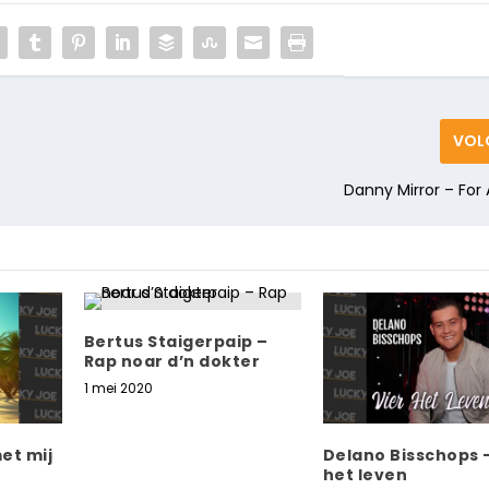
VOL
Danny Mirror – For 
Bertus Staigerpaip –
Rap noar d’n dokter
1 mei 2020
et mij
Delano Bisschops –
het leven