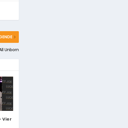
GENDE
All Unborn
 Vier