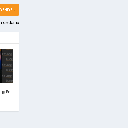
GENDE
n ander is
ig Er