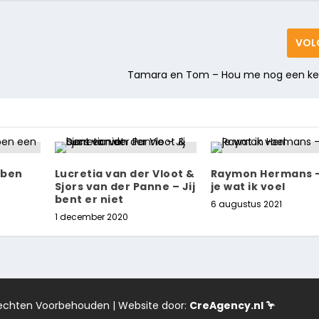
VOL
Tamara en Tom – Hou me nog een kee
 ben
Lucretia van der Vloot &
Raymon Hermans –
Sjors van der Panne – Jij
je wat ik voel
bent er niet
6 augustus 2021
1 december 2020
 Rechten Voorbehouden | Website door:
CreAgency.nl 🦩