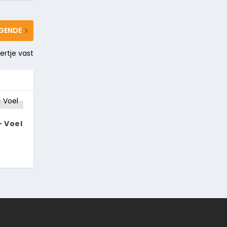
GENDE
rtje vast
 Voel