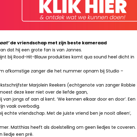
aat’
de vriendschap met zijn beste kameraad
dat hij een grote fan is van Jannes.
ijnt bij Rood-Hit-Blauw produkties komt qua sound heel dicht in
hem afkomstige zanger die het nummer opnam bij Studio –
ekstschrijfster Marjolein Reekers (echtgenote van zanger Robbie
moest deze keer niet over de liefde gaan,
j van jongs af aan al kent. ‘We kennen elkaar door en door’. Een
ijn vaak overbodig.
j echte vriendschap. Met de juiste vriend ben je nooit alleen’,
r. Matthias heeft als doelstelling om geen liedjes te coveren.
 liedje een pré.