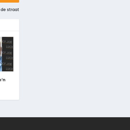
 de straat
m’n