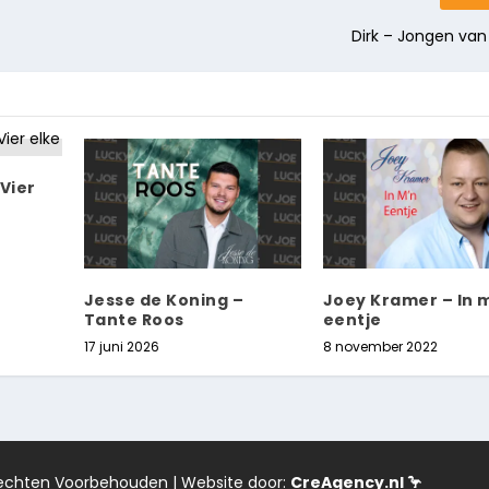
Dirk – Jongen van
Vier
Jesse de Koning –
Joey Kramer – In 
Tante Roos
eentje
17 juni 2026
8 november 2022
 Rechten Voorbehouden | Website door:
CreAgency.nl 🦩