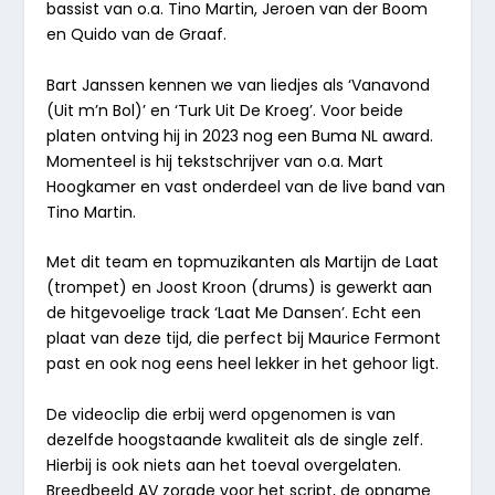
bassist van o.a.
Tino Martin
, Jeroen van der Boom
en Quido van de Graaf.
Bart Janssen
kennen we van liedjes als ‘Vanavond
(Uit m’n Bol)’ en ‘Turk Uit De Kroeg’. Voor beide
platen ontving hij in 2023 nog een
Buma NL award
.
Momenteel is hij tekstschrijver van o.a.
Mart
Hoogkamer
en vast onderdeel van de live band van
Tino Martin.
Met dit team en topmuzikanten als
Martijn de Laat
(trompet) en
Joost Kroon
(drums) is gewerkt aan
de
hitgevoelige track
‘Laat Me Dansen’. Echt een
plaat van deze tijd, die perfect bij Maurice Fermont
past en ook nog eens heel lekker in het gehoor ligt.
De videoclip die erbij werd opgenomen is van
dezelfde hoogstaande kwaliteit als de single zelf.
Hierbij is ook niets aan het toeval overgelaten.
Breedbeeld AV
zorgde voor het script, de opname