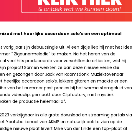
mixed met heerlijke accordeon solo’s en een optimaal
orig jaar zijn debuutsingle uit. Al een tijdje liep hij met het ide
mmer “ Zigeunermelodie” te maken. Na het horen van de
al veel hits produceerde voor verschillende artiesten, wist hij
zijn project! Samen werkten ze aan deze nieuwe versie die
reven en gezongen door Jack van Raamsdonk. Muziektovenaar
eerlijke accordeon solo’s, lekkere gitaren en maakte er een
y vibe van het nummer past precies bij het warme stemgeluid va
ende videoclip, gemaakt door Clipfactory, met mystiek
maken de productie helemaal af.
2023 verkrijgbaar in alle grote download en streaming portals vi
p het Youtube kanaal van AKMP en natuurlijk ook te zien op de
eldige nieuwe plaat levert Mike van der Linde een top-plaat af