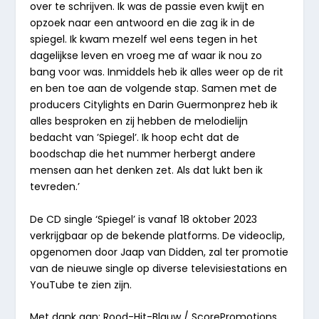
over te schrijven. Ik was de passie even kwijt en
opzoek naar een antwoord en die zag ik in de
spiegel. Ik kwam mezelf wel eens tegen in het
dagelijkse leven en vroeg me af waar ik nou zo
bang voor was. Inmiddels heb ik alles weer op de rit
en ben toe aan de volgende stap. Samen met de
producers Citylights en Darin Guermonprez heb ik
alles besproken en zij hebben de melodielijn
bedacht van ’Spiegel’. Ik hoop echt dat de
boodschap die het nummer herbergt andere
mensen aan het denken zet. Als dat lukt ben ik
tevreden.’
De CD single ‘Spiegel’ is vanaf 18 oktober 2023
verkrijgbaar op de bekende platforms. De videoclip,
opgenomen door Jaap van Didden, zal ter promotie
van de nieuwe single op diverse televisiestations en
YouTube te zien zijn.
Met dank aan: Rood-Hit-Blauw / ScorePromotions