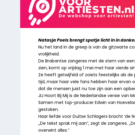
Natasja Poels brengt spatje licht in in donk
Nu het land in de greep is van de gitzwarte co
vrolijkheid.
De Brabantse zangeres met de stem van een na
zien, komt op vrijdag 1 mei met haar vierde single
Ze heeft getwijfeld of zoiets feestelijks als 
tijd, maar haar vele fans hebben haar ervan 
dat de mensen juist nu toe zijn aan een opbe
JIJ Hoort Bij Mij is de Nederlandse versie van 
Samen met top-producer Edwin van Hoevelaak 
gestoken.
Haar liefde voor Duitse Schlagers bracht ‘de N
,,De tekst sprak mij aan”, zegt de zangeres. ,,Da
overwint alles.”