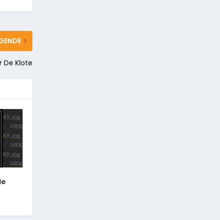
GENDE
 De Klote
de