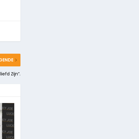
GENDE
iefd Zijn”.