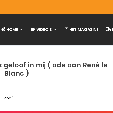
HOME
VIDEO’S
HET MAGAZINE
k geloof in mij ( ode aan René le
Blanc )