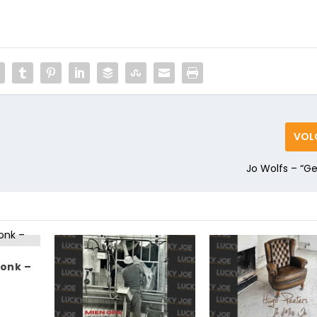
VOL
Jo Wolfs – “Gel
onk –