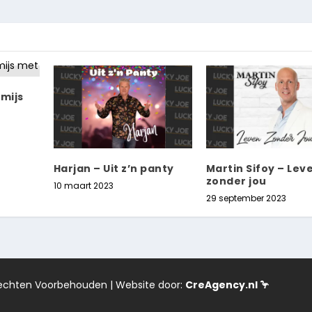
omijs
Harjan – Uit z’n panty
Martin Sifoy – Lev
zonder jou
10 maart 2023
29 september 2023
 Rechten Voorbehouden | Website door:
CreAgency.nl 🦩