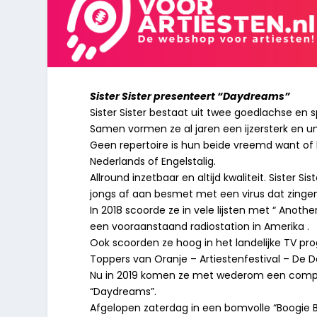
Sister Sister presenteert “Daydreams”
Sister Sister bestaat uit twee goedlachse en
Samen vormen ze al jaren een ijzersterk en u
Geen repertoire is hun beide vreemd want of
Nederlands of Engelstalig.
Allround inzetbaar en altijd kwaliteit. Sister 
jongs af aan besmet met een virus dat zinge
In 2018 scoorde ze in vele lijsten met “ Anot
een vooraanstaand radiostation in Amerika .
Ook scoorden ze hoog in het landelijke TV prog
Toppers van Oranje – Artiestenfestival – De D
Nu in 2019 komen ze met wederom een composit
“Daydreams”.
Afgelopen zaterdag in een bomvolle “Boogie