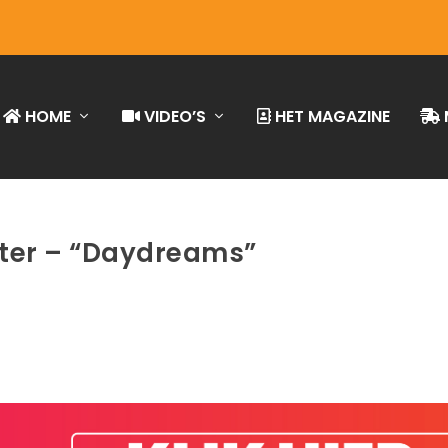
HOME
VIDEO’S
HET MAGAZINE
ister – “Daydreams”