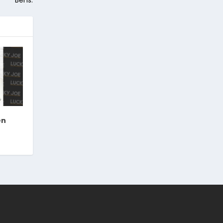
Bens.
en