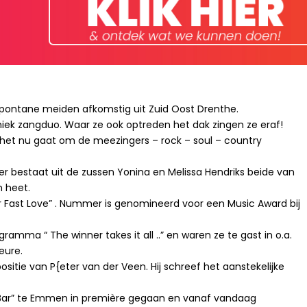
 spontane meiden afkomstig uit Zuid Oost Drenthe.
niek zangduo. Waar ze ook optreden het dak zingen ze eraf!
 het nu gaat om de meezingers – rock – soul – country
Sister bestaat uit de zussen Yonina en Melissa Hendriks beide van
n heet.
her Fast Love” . Nummer is genomineerd voor een Music Award bij
ramma “ The winner takes it all ..” en waren ze te gast in o.a.
eure.
ie van P{eter van der Veen. Hij schreef het aanstekelijke
 Bar” te Emmen in première gegaan en vanaf vandaag