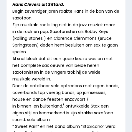
Hans Clevers uit Sittard.
Begin zeventiger jaren raakte Hans in de ban van de
saxofoon.
Zijn muzikale roots lag niet in de jazz muziek maar
in de rock en pop. Saxofonisten als Bobby Keys
(Rolling Stones ) en Clarence Clemmons (Bruce
Springsteen) deden hem besluiten om sax te gaan
spelen.
Al snel bleek dat dit een goeie keuze was en met
het complete sax oeuvre van beide heren
saxofonisten in de vingers trok hij de weide
muzikale wereld in.
Door de ontelbaar vele optredens met eigen bands,
coverbands top veertig bands; op jamsessies,
house en dance feesten enzovoort /
in binnen-en buitenland/ ontwikkelde Stax een
eigen stijl en kenmerkend is zijn strakke saxofoon
sound. solo album
” Sweet Pain” en het band album ”Staxicano” werd