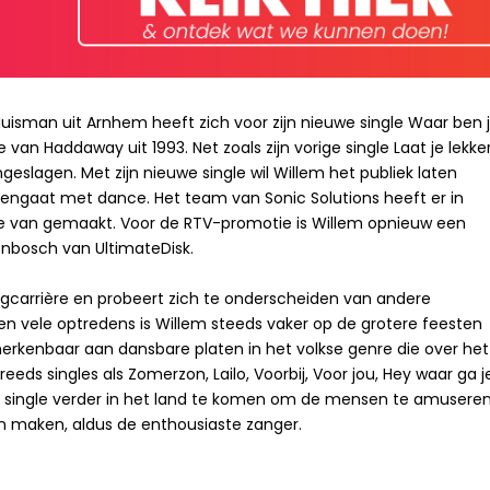
uisman uit Arnhem heeft zich voor zijn nieuwe single Waar ben ji
van Haddaway uit 1993. Net zoals zijn vorige single Laat je lekke
ngeslagen. Met zijn nieuwe single wil Willem het publiek laten
mengaat met dance. Het team van Sonic Solutions heeft er in
ie van gemaakt. Voor de RTV-promotie is Willem opnieuw een
bosch van UltimateDisk.
ngcarrière en probeert zich te onderscheiden van andere
s en vele optredens is Willem steeds vaker op de grotere feesten
herkenbaar aan dansbare platen in het volkse genre die over het
eeds singles als Zomerzon, Lailo, Voorbij, Voor jou, Hey waar ga j
ze single verder in het land te komen om de mensen te amusere
maken, aldus de enthousiaste zanger.