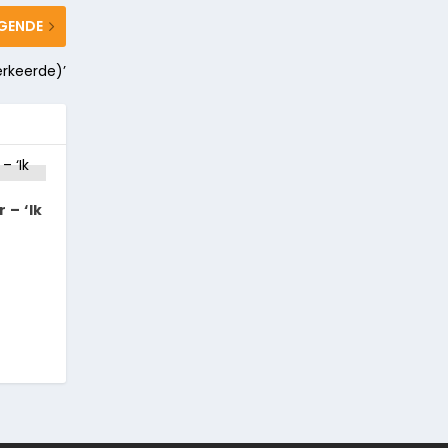
GENDE
rkeerde)’
 – ‘Ik