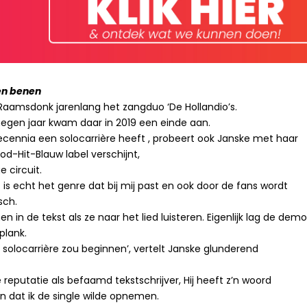
gen benen
aamsdonk jarenlang het zangduo ‘De Hollandio’s.
 negen jaar kwam daar in 2019 een einde aan.
decennia een solocarrière heeft , probeert ook Janske met haar
od-Hit-Blauw label verschijnt,
 circuit.
at is echt het genre dat bij mij past en ook door de fans wordt
sch.
 in de tekst als ze naar het lied luisteren. Eigenlijk lag de dem
plank.
n solocarrière zou beginnen’, vertelt Janske glunderend
eputatie als befaamd tekstschrijver, Hij heeft z’n woord
n dat ik de single wilde opnemen.