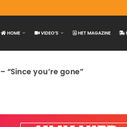
HOME
VIDEO’S
HET MAGAZINE
– “Since you’re gone”