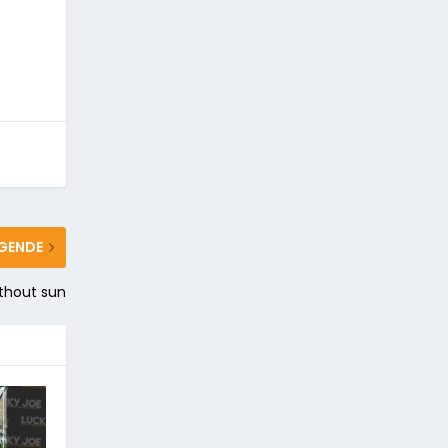
GENDE
thout sun