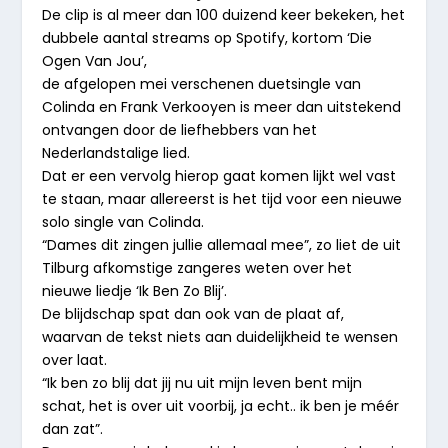
De clip is al meer dan 100 duizend keer bekeken, het
dubbele aantal streams op Spotify, kortom ‘Die
Ogen Van Jou’,
de afgelopen mei verschenen duetsingle van
Colinda en Frank Verkooyen is meer dan uitstekend
ontvangen door de liefhebbers van het
Nederlandstalige lied.
Dat er een vervolg hierop gaat komen lijkt wel vast
te staan, maar allereerst is het tijd voor een nieuwe
solo single van Colinda.
“Dames dit zingen jullie allemaal mee”, zo liet de uit
Tilburg afkomstige zangeres weten over het
nieuwe liedje ‘Ik Ben Zo Blij’.
De blijdschap spat dan ook van de plaat af,
waarvan de tekst niets aan duidelijkheid te wensen
over laat.
“Ik ben zo blij dat jij nu uit mijn leven bent mijn
schat, het is over uit voorbij, ja echt.. ik ben je méér
dan zat”.