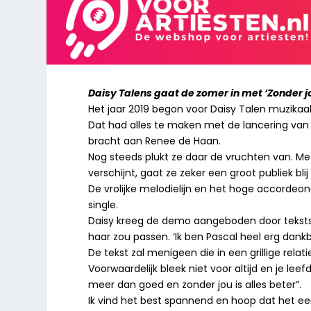
Daisy Talens gaat de zomer in met ‘Zonder j
Het jaar 2019 begon voor Daisy Talen muzika
Dat had alles te maken met de lancering van 
bracht aan Renee de Haan.
Nog steeds plukt ze daar de vruchten van. Met
verschijnt, gaat ze zeker een groot publiek bli
De vrolijke melodielijn en het hoge accordeo
single.
Daisy kreeg de demo aangeboden door tekstsch
haar zou passen. ‘Ik ben Pascal heel erg dankb
De tekst zal menigeen die in een grillige relatie
Voorwaardelijk bleek niet voor altijd en je lee
meer dan goed en zonder jou is alles beter”.
Ik vind het best spannend en hoop dat het een 