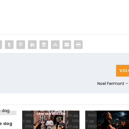
VOL
Noel Fermont – A
le dag