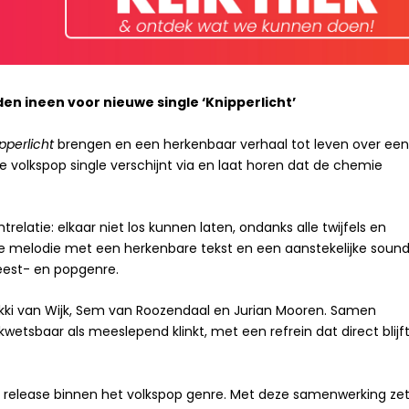
en ineen voor nieuwe single ‘Knipperlicht’
pperlicht
brengen en een herkenbaar verhaal tot leven over ee
olijke volkspop single verschijnt via en laat horen dat de chemie
relatie: elkaar niet los kunnen laten, ondanks alle twijfels en
 melodie met een herkenbare tekst en een aanstekelijke soun
feest- en popgenre.
ikki van Wijk, Sem van Roozendaal en Jurian Mooren. Samen
etsbaar als meeslepend klinkt, met een refrein dat direct blijf
release binnen het volkspop genre. Met deze samenwerking ze