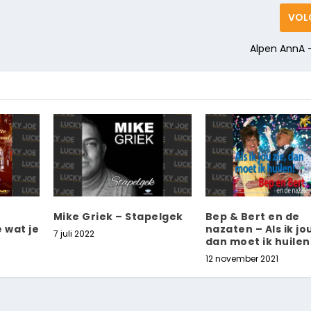
VOL
Alpen AnnA 
Mike Griek – Stapelgek
Bep & Bert en de
 wat je
nazaten – Als ik jou
7 juli 2022
dan moet ik huilen
12 november 2021