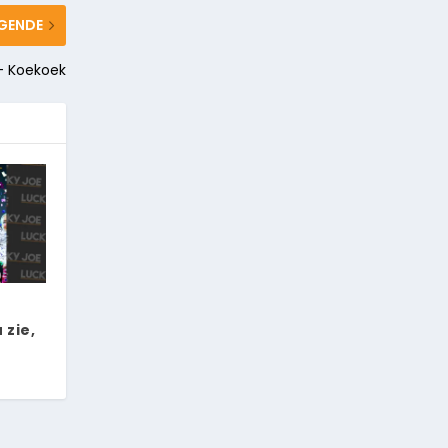
GENDE
– Koekoek
 zie,