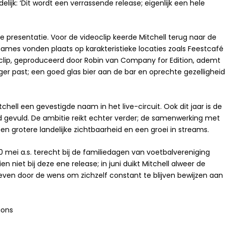
delijk: ‘Dit wordt een verrassende release; eigenlijk een hele
e presentatie. Voor de videoclip keerde Mitchell terug naar de
es vonden plaats op karakteristieke locaties zoals Feestcafé
De clip, geproduceerd door Robin van Company for Edition, ademt
er past; een goed glas bier aan de bar en oprechte gezellighei
chell een gevestigde naam in het live-circuit. Ook dit jaar is de
gevuld. De ambitie reikt echter verder; de samenwerking met
en grotere landelijke zichtbaarheid en een groei in streams.
30 mei a.s. terecht bij de familiedagen van voetbalvereniging
en niet bij deze ene release; in juni duikt Mitchell alweer de
even door de wens om zichzelf constant te blijven bewijzen aan
ions