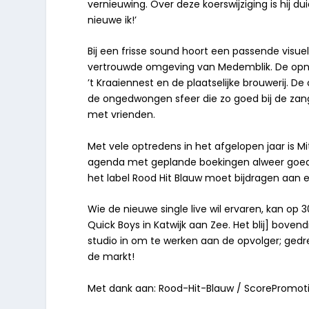
vernieuwing. Over deze koerswijziging is hij dui
nieuwe ik!’
Bij een frisse sound hoort een passende visuel
vertrouwde omgeving van Medemblik. De opnam
’t Kraaiennest en de plaatselijke brouwerij. 
de ongedwongen sfeer die zo goed bij de zang
met vrienden.
Met vele optredens in het afgelopen jaar is Mit
agenda met geplande boekingen alweer goed 
het label Rood Hit Blauw moet bijdragen aan e
Wie de nieuwe single live wil ervaren, kan op 
Quick Boys in Katwijk aan Zee. Het blij] bovendi
studio in om te werken aan de opvolger; gedr
de markt!
Met dank aan: Rood-Hit-Blauw / ScorePromot